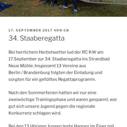
VERÖFFENTLICHT
17. SEPTEMBER 2017
VON
CB
AM
34. Staaberegatta
Bei herrlichem Herbstwetter lud der RC KW am
17.September zur 34. Staaberegatta ins Strandbad
Neue Mühle. Insgesamt 13 Vereine aus
Berlin / Brandenburg folgten der Einladung und
sorgten für ein gefülltes Regattaprogramm.
Nach den Sommerferien hatten wir nur eine
zweiwöchige Trainingsphase und waren gespannt, wie
gut sich unsere Jugend gegen die regionale
Konkurrenz schlagen wird.
Bei den 13 jährigen Jungen legte Hannes im Einer mit