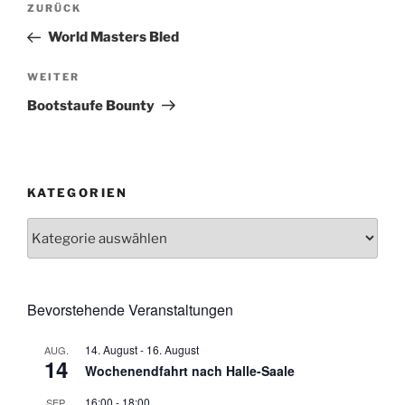
Vorheriger
ZURÜCK
Beitrag
World Masters Bled
Nächster
WEITER
Beitrag
Bootstaufe Bounty
KATEGORIEN
Kategorien
Bevorstehende Veranstaltungen
14. August
-
16. August
AUG.
14
Wochenendfahrt nach Halle-Saale
16:00
-
18:00
SEP.