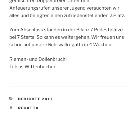
gemischten Doppeldreier. Unter den
Anfeuerungsrufen unserer Jugend versuchten wir
alles und belegten einen zufriedenstellenden 2.Platz.
Zum Abschluss standen in der Bilanz 7 Podestplätze
bei 7 Starts! So kann es weitergehen. Wir freuen uns
schon auf unsere Rohrwallregatta in 4 Wochen.
Riemen- und Dollenbruch!
Tobias Wittenbecher
KATEGORIEN
BERICHTE 2017
SCHLAGWÖRTER
REGATTA
Beitragsnavigation