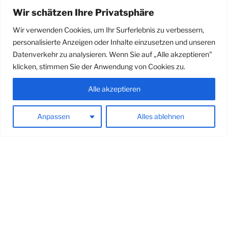
offene deutsche Mastersmeisterschaft zusammen
Wir schätzen Ihre Privatsphäre
mit den deutschen Hochschulmeisterschaften und
den Großbootmeisterschaften als Triple Meisterschaft
Wir verwenden Cookies, um Ihr Surferlebnis zu verbessern,
in Krefeld ausgetragen. Es war bestes …
personalisierte Anzeigen oder Inhalte einzusetzen und unseren
Datenverkehr zu analysieren. Wenn Sie auf „Alle akzeptieren"
„Bericht
weiterlesen
klicken, stimmen Sie der Anwendung von Cookies zu.
von
der
Alle akzeptieren
VERÖFFENTLICHT
26. APRIL 2026
offenen
AM
Erfolgreicher Saisonstart 2026
deutschen
Anpassen
Alles ablehnen
Mastersmeisterschaft
Starke Beteiligung und starke Ergebnisse bei der
vom
Grünauer Frühregatta am 25./26.April 2026. 16
10.07.
Kids/Jugendliche und 9 Erwachsene vertraten unsere
–
Farben bei reichlich Wind in 24 Rennen auf unserer
12.07.“
Heim-Regattastrecke. Zudem …
„Erfolgreicher
weiterlesen
Saisonstart