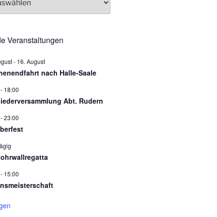
e Veranstaltungen
ugust
-
16. August
enendfahrt nach Halle-Saale
-
18:00
liederversammlung Abt. Rudern
-
23:00
berfest
ägig
Rohrwallregatta
-
15:00
insmeisterschaft
igen