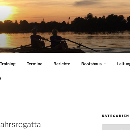
CKWITZ E.V.
Training
Termine
Berichte
Bootshaus
Leitun
n
KATEGORIEN
jahrsregatta
Kategorien