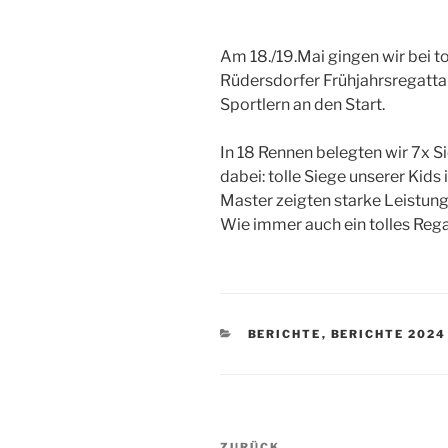
Am 18./19.Mai gingen wir bei t
Rüdersdorfer Frühjahrsregatta
Sportlern an den Start.
In 18 Rennen belegten wir 7x Si
dabei: tolle Siege unserer Kids
Master zeigten starke Leistunge
Wie immer auch ein tolles Regat
KATEGORIEN
BERICHTE
,
BERICHTE 2024
Beitragsnavigation
ZURÜCK