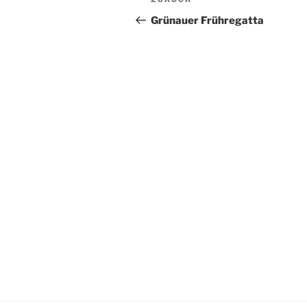
Vorheriger
Beitrag
Grünauer Frühregatta