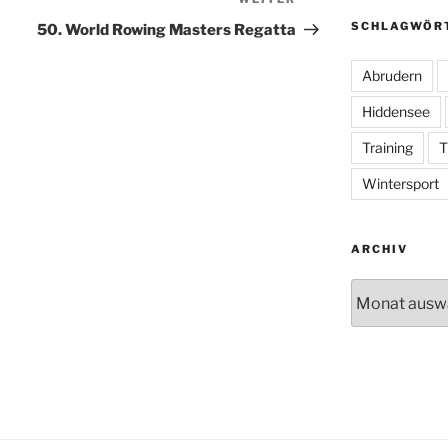
Nächster
Beitrag
SCHLAGWÖR
50. World Rowing Masters Regatta
Abrudern
Hiddensee
Training
T
Wintersport
ARCHIV
Archiv