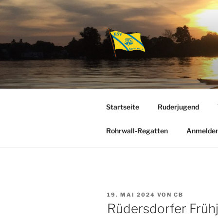
Zum
Inhalt
springen
ESV SCHMÖ
Abteilung Rudern
Startseite
Ruderjugend
Rohrwall-Regatten
Anmelde
VERÖFFENTLICHT
19. MAI 2024
VON
CB
AM
Rüdersdorfer Früh