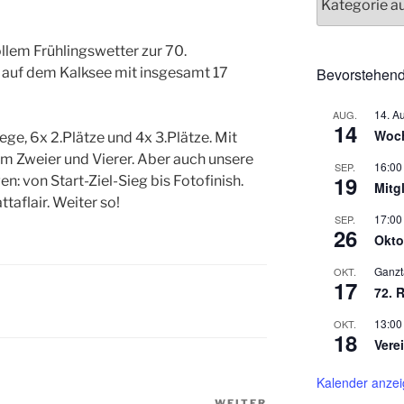
ollem Frühlingswetter zur 70.
Bevorstehend
 auf dem Kalksee mit insgesamt 17
14. A
AUG.
14
Woch
ege, 6x 2.Plätze und 4x 3.Plätze. Mit
 im Zweier und Vierer. Aber auch unsere
16:00
SEP.
19
n: von Start-Ziel-Sieg bis Fotofinish.
Mitg
taflair. Weiter so!
17:00
SEP.
26
Okto
Ganzt
OKT.
17
72. 
13:00
OKT.
18
Vere
Kalender anze
WEITER