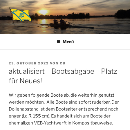
Zum
Inhalt
springen
ESV SCHMÖCKWITZ E.V.
Abteilung Rudern
Menü
VERÖFFENTLICHT
23. OKTOBER 2022
VON
CB
AM
aktualisiert – Bootsabgabe – Platz
für Neues!
Wir geben folgende Boote ab, die weiterhin genutzt
werden möchten. Alle Boote sind sofort ruderbar. Der
Dollenabstand ist dem Bootsalter entsprechend noch
enger (i.d.R. 155 cm). Es handelt sich um Boote der
ehemaligen VEB-Yachtwerft in Kompositbauweise.