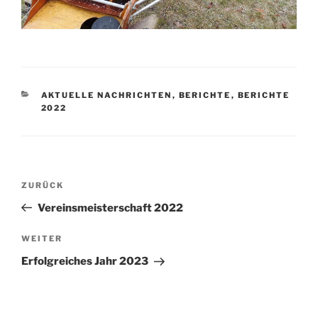
KATEGORIEN
AKTUELLE NACHRICHTEN
,
BERICHTE
,
BERICHTE
2022
Beitragsnavigation
Vorheriger
ZURÜCK
Beitrag
Vereinsmeisterschaft 2022
Nächster
WEITER
Beitrag
Erfolgreiches Jahr 2023