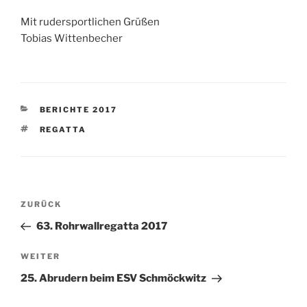
Mit rudersportlichen Grüßen
Tobias Wittenbecher
KATEGORIEN
BERICHTE 2017
SCHLAGWÖRTER
REGATTA
Beitragsnavigation
Vorheriger
ZURÜCK
Beitrag
63. Rohrwallregatta 2017
Nächster
WEITER
Beitrag
25. Abrudern beim ESV Schmöckwitz