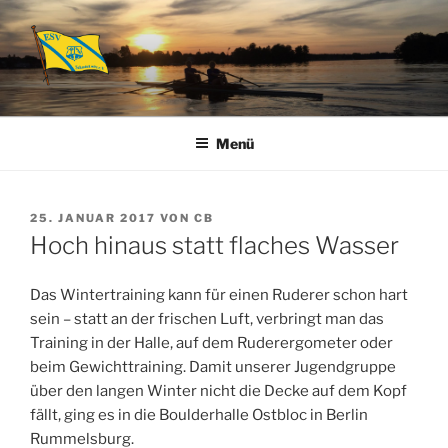
Zum
Inhalt
springen
ESV SCHMÖCKWITZ E.V.
Abteilung Rudern
Menü
VERÖFFENTLICHT
25. JANUAR 2017
VON
CB
AM
Hoch hinaus statt flaches Wasser
Das Wintertraining kann für einen Ruderer schon hart
sein – statt an der frischen Luft, verbringt man das
Training in der Halle, auf dem Ruderergometer oder
beim Gewichttraining. Damit unserer Jugendgruppe
über den langen Winter nicht die Decke auf dem Kopf
fällt, ging es in die Boulderhalle Ostbloc in Berlin
Rummelsburg.