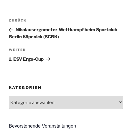
Beitragsnavigation
Vorheriger
ZURÜCK
Beitrag
Nikolausergometer-Wettkampf beim Sportclub
Berlin Köpenick (SCBK)
Nächster
WEITER
Beitrag
1. ESV Ergo-Cup
KATEGORIEN
Kategorien
Bevorstehende Veranstaltungen