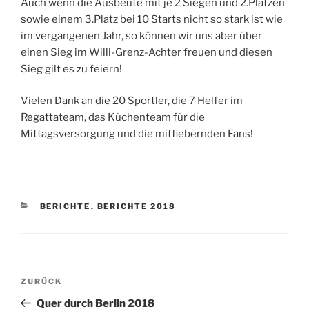
Auch wenn die Ausbeute mit je 2 Siegen und 2.Plätzen
sowie einem 3.Platz bei 10 Starts nicht so stark ist wie
im vergangenen Jahr, so können wir uns aber über
einen Sieg im Willi-Grenz-Achter freuen und diesen
Sieg gilt es zu feiern!
Vielen Dank an die 20 Sportler, die 7 Helfer im
Regattateam, das Küchenteam für die
Mittagsversorgung und die mitfiebernden Fans!
KATEGORIEN
BERICHTE
,
BERICHTE 2018
Beitragsnavigation
Vorheriger
ZURÜCK
Beitrag
Quer durch Berlin 2018